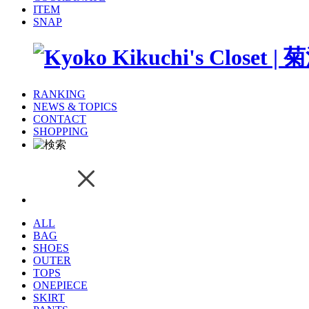
ITEM
SNAP
RANKING
NEWS & TOPICS
CONTACT
SHOPPING
ALL
BAG
SHOES
OUTER
TOPS
ONEPIECE
SKIRT