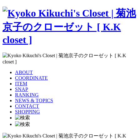
ABOUT
COORDINATE
ITEM
SNAP
RANKING
NEWS & TOPICS
CONTACT
SHOPPING