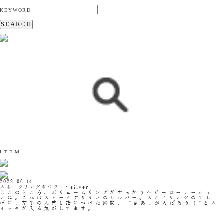
KEYWORD
SEARCH
ITEM
2022-06-14
スネークリングのパワー・silver
ここのところ、ボリュームリングがすっかりヘビーローテーショ
ンに。これはスネークデザインのシルバー。スタイリングの仕上
げに、左手の人差し指につけた瞬間、 "さあ、がんばろう！"とス
イッチが入る気がしてます。