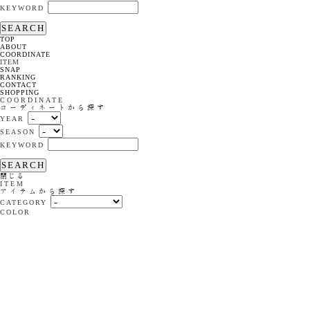
KEYWORD
SEARCH
TOP
ABOUT
COORDINATE
ITEM
SNAP
RANKING
CONTACT
SHOPPING
COORDINATE
コーディネートから探す
YEAR
SEASON
KEYWORD
SEARCH
閉じる
ITEM
アイテムから探す
CATEGORY
COLOR