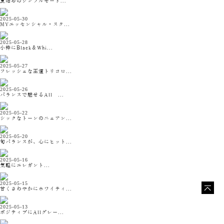
夏始めのシンプルモード...
2025-05-30
MYエッセンシャル・スタ...
2025-05-28
小粋にBlack＆Whi...
2025-05-27
フレッシュな王道トリコロ...
2025-05-26
バランスで魅せるAll ...
2025-05-22
シックなトーンのニュアン...
2025-05-20
旬バランスが、心にヒット...
2025-05-16
気軽にエレガント...
2025-05-15
甘くさわやかにホワイティ...
2025-05-13
ポジティブにAllグレー...