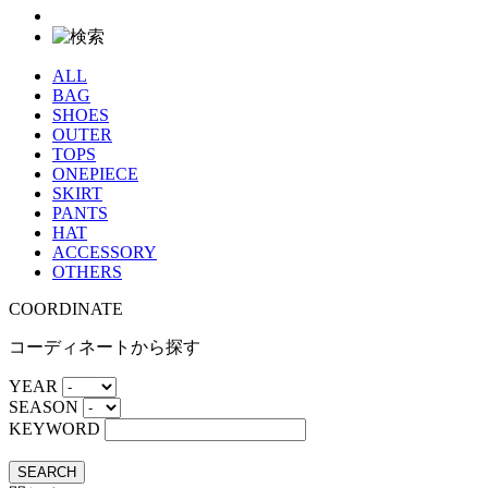
ALL
BAG
SHOES
OUTER
TOPS
ONEPIECE
SKIRT
PANTS
HAT
ACCESSORY
OTHERS
COORDINATE
コーディネートから探す
YEAR
SEASON
KEYWORD
SEARCH