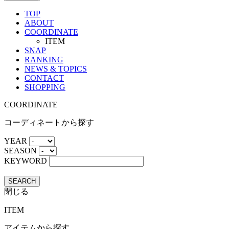
TOP
ABOUT
COORDINATE
ITEM
SNAP
RANKING
NEWS & TOPICS
CONTACT
SHOPPING
COORDINATE
コーディネートから探す
YEAR
SEASON
KEYWORD
SEARCH
閉じる
ITEM
アイテムから探す