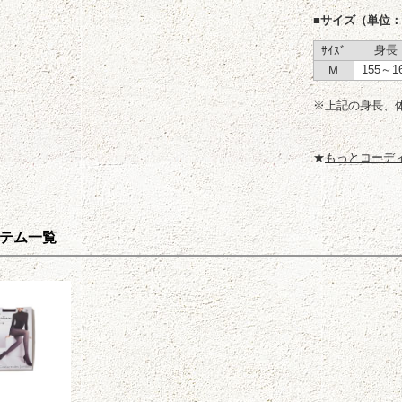
■サイズ（単位：
身長
ｻｲｽﾞ
155～1
M
※上記の身長、
★
もっとコーデ
テム一覧