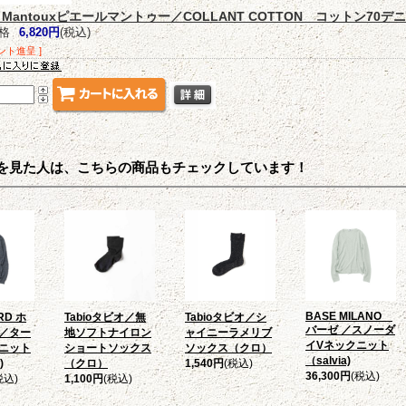
rre Mantouxピエールマントゥー／COLLANT COTTON コットン70
格
6,820円
(税込)
ント進呈 ]
を見た人は、こちらの商品もチェックしています！
BASE MILANO
RD ホ
Tabioタビオ／無
Tabioタビオ／シ
バーゼ ／スノーダ
／ター
地ソフトナイロン
ャイニーラメリブ
イVネックニット
ニット
ショートソックス
ソックス（クロ）
（salvia)
)
（クロ）
1,540円
(税込)
36,300円
(税込)
税込)
1,100円
(税込)