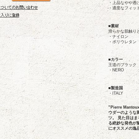
・上品なやや透け
・適度なフィッ
■素材
滑らかな肌触り
・ナイロン 
・ポリウレタン 
■カラー
王道のブラック
・NERO
■製造国
・ITALY
”Pierre M
ウダーのような
ツ。 見た目は
る絶妙な発色が
にオススメの逸