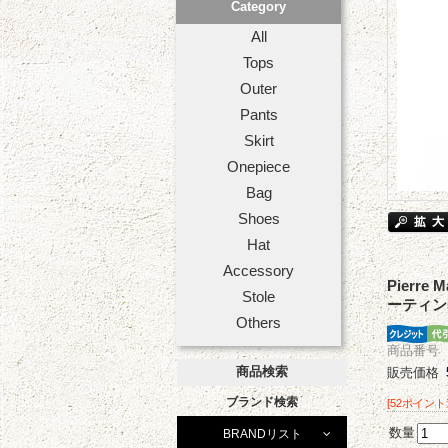
Category
All
Tops
Outer
Pants
Skirt
Onepiece
Bag
Shoes
Hat
Accessory
Pierr
Stole
ーティン
Others
商品番号 02
商品検索
販売価格
ブランド検索
[52ポイント
数量
BRANDリスト