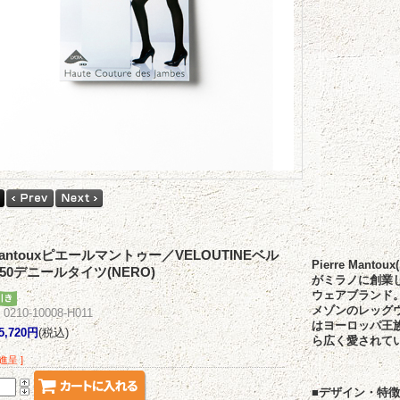
e Mantouxピエールマントゥー／VELOUTINEベル
Pierre Man
50デニールタイツ(NERO)
がミラノに創業
ウェアブランド
メゾンのレッグ
10-10008-H011
はヨーロッパ王
5,720円
(税込)
ら広く愛されて
進呈 ]
■デザイン・特徴