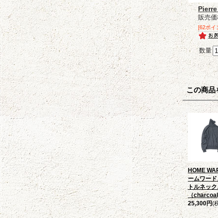
Pie
販売価
[62ポイ
数量
この商品
HOME WA
ームワード
トルネック
（charcoal
25,300円
(