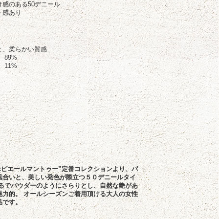
感のある50デニール
ト感あり
と、柔らかい質感
89%
11%
antouxピエールマントゥー”定番コレクションより、パ
風合いと、美しい発色が際立つ５０デニールタイ
まるでパウダーのようにさらりとし、自然な艶があ
魅力的。 オールシーズンご着用頂ける大人の女性
品です。