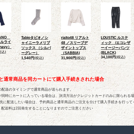
LANO
Tabioタビオ／シ
rialto48 リアルト
LOUSTIC ルステ
ベルライ
ャイニーラメリブ
48 ／スリーブデ
ィック /エコレザ
avy）
ソックス （シルバ
ザイントップス
ーイージーパンツ
税込)
(BLACK)
ーグレー）
（SABBIA)
34,100円
(税込)
1,540円
(税込)
31,900円
(税込)
と通常商品を同カートにて購入手続きされた場合
品の配送のタイミングで通常商品が送られます。
商品が同時にカートに入っている場合は、決済方法がクレジットカードのみに限られる
を先に配送したい場合は、予約商品と通常商品のご注文を分けて購入手続きを行って
、配送料は2回発生することになりますのでご注意ください