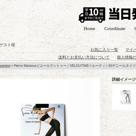
Home
Coordinate
ゲスト様
お気に入り一覧
マイ
送料とお支払い方法について
個人情報
hopping
> Pierre Mantouxピエールマントゥー／VELOUTINEベルーティン50デニールタイツ(
詳細イメージ