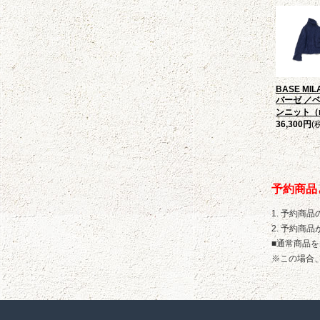
BASE MI
バーゼ ／
ンニット（n
36,300円
(
予約商品
1. 予約商
2. 予約
■通常商品
※この場合