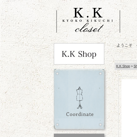
ようこそ 
K.K Shop
>
S