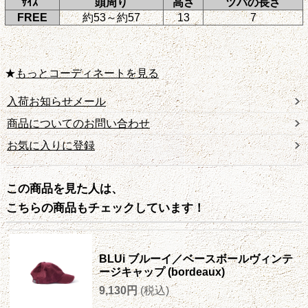
ｻｲｽﾞ
頭周り
高さ
ツバの長さ
FREE
約53～約57
13
7
★
もっとコーディネートを見る
入荷お知らせメール
商品についてのお問い合わせ
お気に入りに登録
この商品を見た人は、
こちらの商品もチェックしています！
BLUi ブルーイ／ベースボールヴィンテ
ージキャップ (bordeaux)
9,130円
(税込)