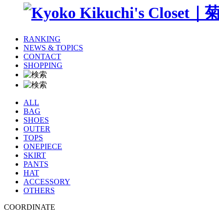
RANKING
NEWS & TOPICS
CONTACT
SHOPPING
ALL
BAG
SHOES
OUTER
TOPS
ONEPIECE
SKIRT
PANTS
HAT
ACCESSORY
OTHERS
COORDINATE