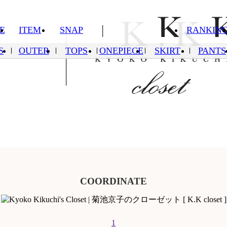
E
ITEM
SNAP
RANKIN
SHOPPI
S
OUTER
TOPS
ONEPIECE
SKIRT
PANTS
RDINATE
ITEM
SNAP
RANKING
NEWS &
COORDINATE
1