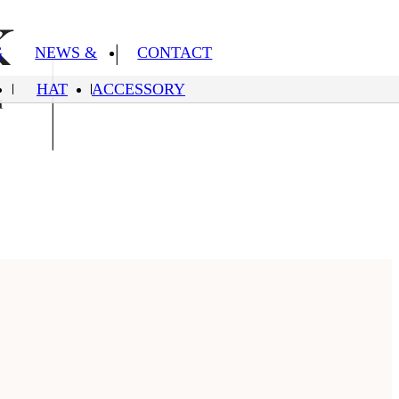
G
NEWS &
CONTACT
NG
HAT
ACCESSORY
TOPICS
 TOPICS
CONTACT