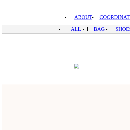
ABOUT
COORDINAT
ALL
BAG
SHOE
OTHERS
ABOUT
COO
SHOPPING