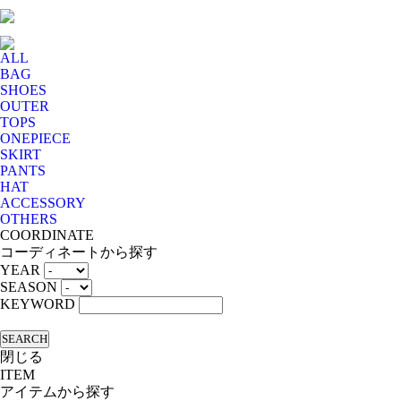
ALL
BAG
SHOES
OUTER
TOPS
ONEPIECE
SKIRT
PANTS
HAT
ACCESSORY
OTHERS
COORDINATE
コーディネートから探す
YEAR
SEASON
KEYWORD
SEARCH
閉じる
ITEM
アイテムから探す