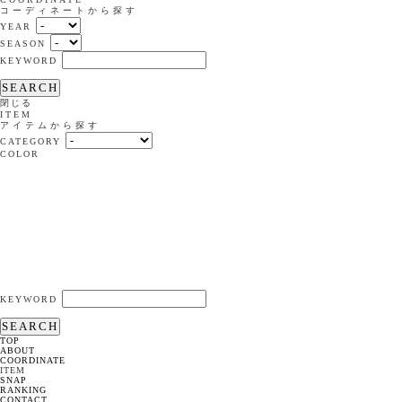
コーディネートから探す
YEAR
SEASON
KEYWORD
SEARCH
閉じる
ITEM
アイテムから探す
CATEGORY
COLOR
KEYWORD
SEARCH
TOP
ABOUT
COORDINATE
ITEM
SNAP
RANKING
CONTACT