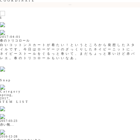
COORDINATE
1
2017-04-01
春のトリコロール
白いコットンスカートが着たい！というところから発想したスタ
イルです。今日はローゲージのざっくりしたネイビーニットに、
ネイビーストールをぐるっと巻いて、まだちょっと寒いけど赤バ
レエ。春のトリコロールもいいなあ。
Snap
Category
spring,
2017,
ITEM LIST
2017-03-23
赤い靴...
2016-12-28