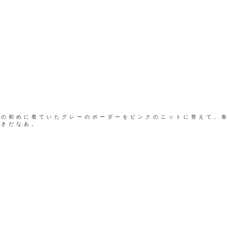
冬の初めに着ていたグレーのボーダーをピンクのニットに替えて、
好きだなあ。