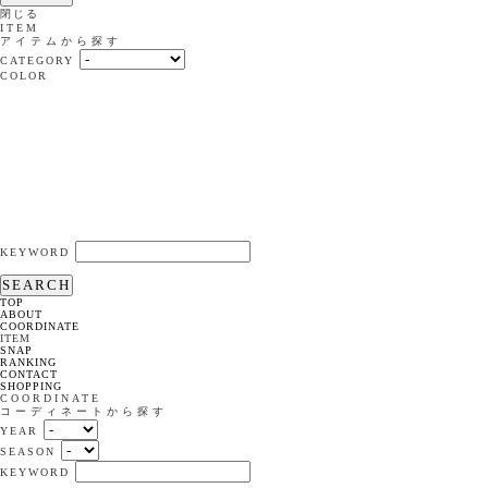
閉じる
ITEM
アイテムから探す
CATEGORY
COLOR
KEYWORD
SEARCH
TOP
ABOUT
COORDINATE
ITEM
SNAP
RANKING
CONTACT
SHOPPING
COORDINATE
コーディネートから探す
YEAR
SEASON
KEYWORD