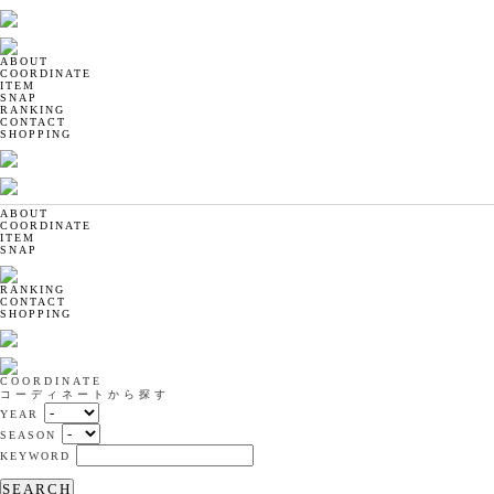
ABOUT
COORDINATE
ITEM
SNAP
RANKING
CONTACT
SHOPPING
ABOUT
COORDINATE
ITEM
SNAP
RANKING
CONTACT
SHOPPING
COORDINATE
コーディネートから探す
YEAR
SEASON
KEYWORD
SEARCH