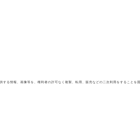
供する情報、画像等を、権利者の許可なく複製、転用、販売などの二次利用をすることを