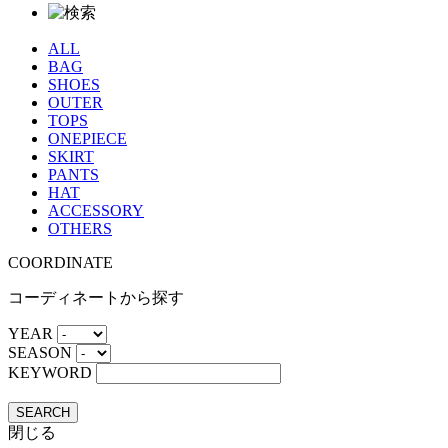
ALL
BAG
SHOES
OUTER
TOPS
ONEPIECE
SKIRT
PANTS
HAT
ACCESSORY
OTHERS
COORDINATE
コーディネートから探す
YEAR
SEASON
KEYWORD
SEARCH
閉じる