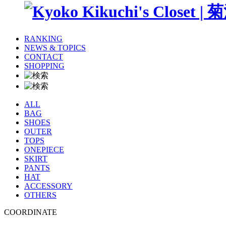
RANKING
NEWS & TOPICS
CONTACT
SHOPPING
ALL
BAG
SHOES
OUTER
TOPS
ONEPIECE
SKIRT
PANTS
HAT
ACCESSORY
OTHERS
COORDINATE