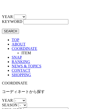
YEAR
KEYWORD
SEARCH
TOP
ABOUT
COORDINATE
ITEM
SNAP
RANKING
NEWS & TOPICS
CONTACT
SHOPPING
COORDINATE
コーディネートから探す
YEAR
SEASON