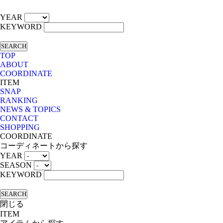
YEAR
KEYWORD
SEARCH
TOP
ABOUT
COORDINATE
ITEM
SNAP
RANKING
NEWS & TOPICS
CONTACT
SHOPPING
COORDINATE
コーディネートから探す
YEAR
SEASON
KEYWORD
SEARCH
閉じる
ITEM