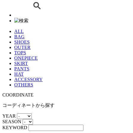
ALL
BAG
SHOES
OUTER
TOPS
ONEPIECE
SKIRT
PANTS
HAT
ACCESSORY
OTHERS
COORDINATE
コーディネートから探す
YEAR
SEASON
KEYWORD