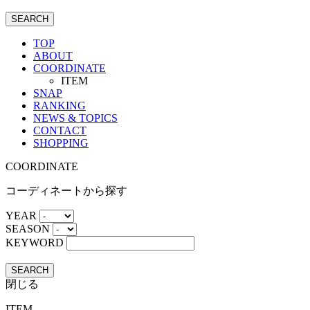
SEARCH
TOP
ABOUT
COORDINATE
ITEM
SNAP
RANKING
NEWS & TOPICS
CONTACT
SHOPPING
COORDINATE
コーディネートから探す
YEAR
SEASON
KEYWORD
SEARCH
閉じる
ITEM