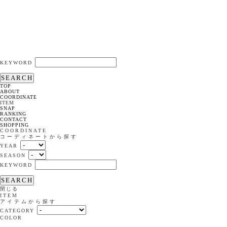
KEYWORD
SEARCH
TOP
ABOUT
COORDINATE
ITEM
SNAP
RANKING
CONTACT
SHOPPING
COORDINATE
コーディネートから探す
YEAR
SEASON
KEYWORD
SEARCH
閉じる
ITEM
アイテムから探す
CATEGORY
COLOR