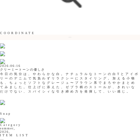
COORDINATE
2026-06-16
クリーミートーンの優しさ
今日の気分は、やわらかな白。ナチュラルなトーンの白Tとアイボ
リーのデニムで気負わずリラクシーにスタイリング。加える小物
も、ちょっとソフトなグレージュ〜ブラウン系でまろやかまとめ
てみました。仕上げに添えた、ゼブラ柄のストールが、きれいな
だけでない、スパイシィな引き締め力を発揮して、いい感じ。
Snap
Category
summer,
2026,
ITEM LIST