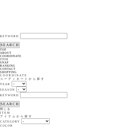
KEYWORD
SEARCH
TOP
ABOUT
COORDINATE
ITEM
SNAP
RANKING
CONTACT
SHOPPING
COORDINATE
コーディネートから探す
YEAR
SEASON
KEYWORD
SEARCH
閉じる
ITEM
アイテムから探す
CATEGORY
COLOR