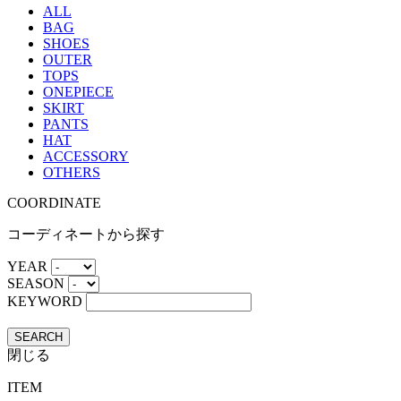
ALL
BAG
SHOES
OUTER
TOPS
ONEPIECE
SKIRT
PANTS
HAT
ACCESSORY
OTHERS
COORDINATE
コーディネートから探す
YEAR
SEASON
KEYWORD
SEARCH
閉じる
ITEM