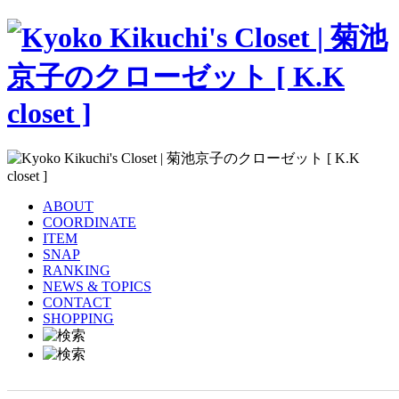
ABOUT
COORDINATE
ITEM
SNAP
RANKING
NEWS & TOPICS
CONTACT
SHOPPING