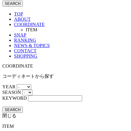
SEARCH
TOP
ABOUT
COORDINATE
ITEM
SNAP
RANKING
NEWS & TOPICS
CONTACT
SHOPPING
COORDINATE
コーディネートから探す
YEAR
SEASON
KEYWORD
SEARCH
閉じる
ITEM