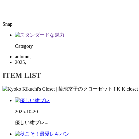
Snap
Category
autumn,
2025,
ITEM LIST
2025-10-20
優しい紺ブレ...