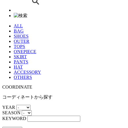
ALL
BAG
SHOES
OUTER
TOPS
ONEPIECE
SKIRT
PANTS
HAT
ACCESSORY
OTHERS
COORDINATE
コーディネートから探す
YEAR
SEASON
KEYWORD