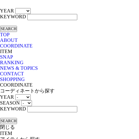
YEAR
KEYWORD
SEARCH
TOP
ABOUT
COORDINATE
ITEM
SNAP
RANKING
NEWS & TOPICS
CONTACT
SHOPPING
COORDINATE
コーディネートから探す
YEAR
SEASON
KEYWORD
SEARCH
閉じる
ITEM