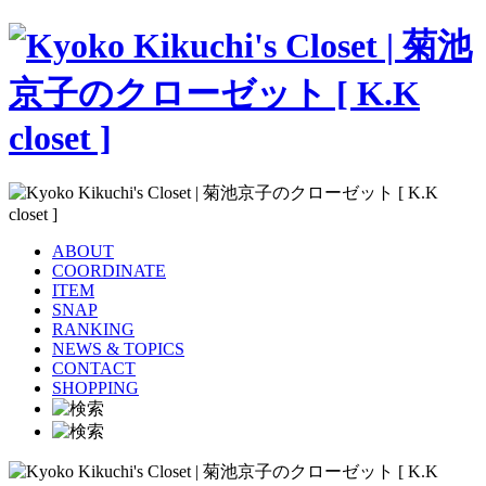
ABOUT
COORDINATE
ITEM
SNAP
RANKING
NEWS & TOPICS
CONTACT
SHOPPING