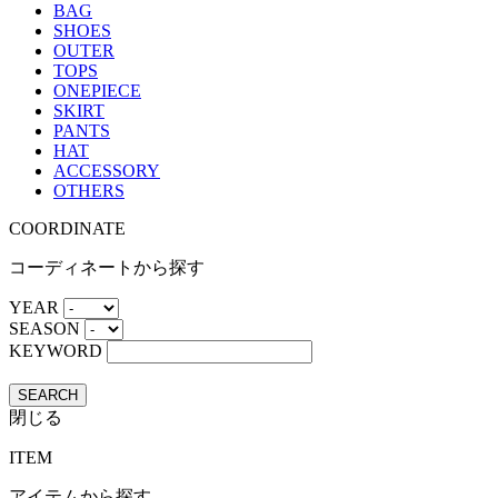
BAG
SHOES
OUTER
TOPS
ONEPIECE
SKIRT
PANTS
HAT
ACCESSORY
OTHERS
COORDINATE
コーディネートから探す
YEAR
SEASON
KEYWORD
SEARCH
閉じる
ITEM
アイテムから探す