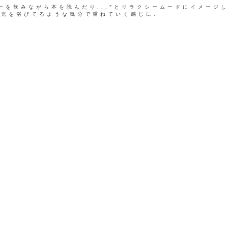
ーを飲みながら本を読んだり..."とリラクシームードにイメージ
、光を浴びてるような気分で重ねていく感じに。