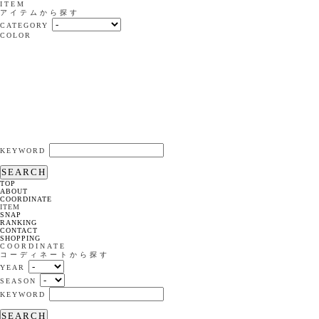
ITEM
アイテムから探す
CATEGORY
COLOR
KEYWORD
SEARCH
TOP
ABOUT
COORDINATE
ITEM
SNAP
RANKING
CONTACT
SHOPPING
COORDINATE
コーディネートから探す
YEAR
SEASON
KEYWORD
SEARCH