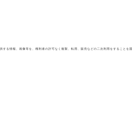
供する情報、画像等を、権利者の許可なく複製、転用、販売などの二次利用をすることを