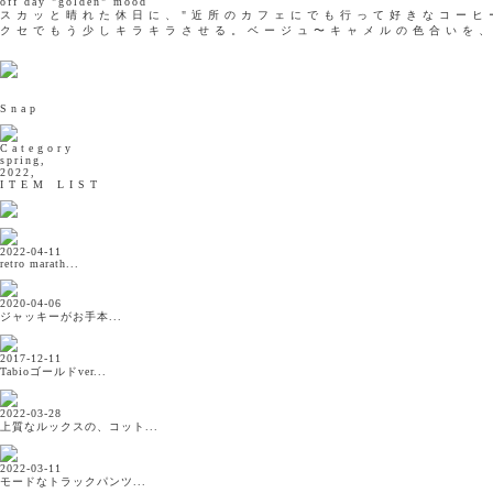
off day "golden" mood
スカッと晴れた休日に、"近所のカフェにでも行って好きなコーヒ
クセでもう少しキラキラさせる。ベージュ〜キャメルの色合いを
Snap
Category
spring,
2022,
ITEM LIST
2022-04-11
retro marath...
2020-04-06
ジャッキーがお手本...
2017-12-11
Tabioゴールドver...
2022-03-28
上質なルックスの、コット...
2022-03-11
モードなトラックパンツ...