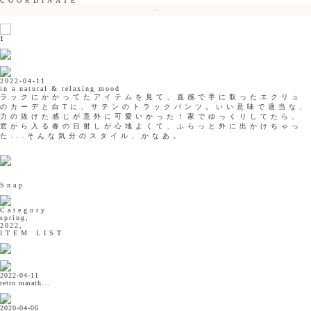
COORDINATE
1
2022-04-11
in a natural & relaxing mood
ラックにかかってたアイテムを見て、直感で手に取ったエクリュ
のカーデと白Tに、サテンのトラックパンツ。いい意味で適当な、
力の抜けた感じが意外に可愛いかった！家でゆっくりしてたら、
窓から入る春の日射しが心地よくて、ふらっと外に出かけちゃっ
た...そんな気分のスタイル、かなあ。
Snap
Category
spring,
2022,
ITEM LIST
2022-04-11
retro marath...
2020-04-06