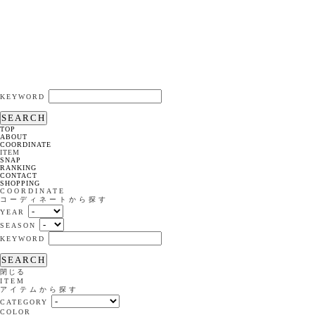
KEYWORD
SEARCH
TOP
ABOUT
COORDINATE
ITEM
SNAP
RANKING
CONTACT
SHOPPING
COORDINATE
コーディネートから探す
YEAR
SEASON
KEYWORD
SEARCH
閉じる
ITEM
アイテムから探す
CATEGORY
COLOR