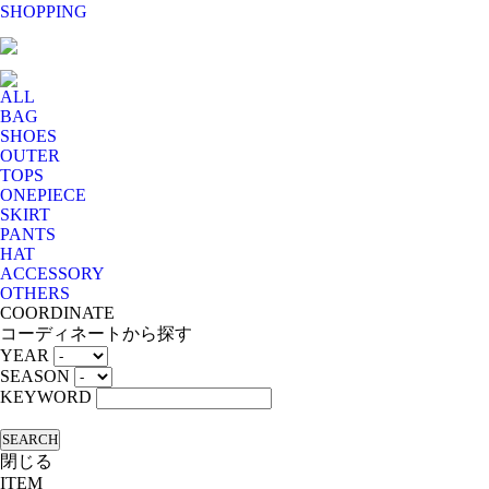
SHOPPING
ALL
BAG
SHOES
OUTER
TOPS
ONEPIECE
SKIRT
PANTS
HAT
ACCESSORY
OTHERS
COORDINATE
コーディネートから探す
YEAR
SEASON
KEYWORD
SEARCH
閉じる
ITEM