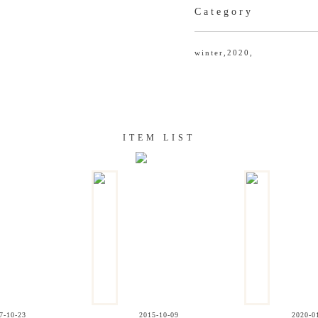
Category
winter,
2020,
ITEM LIST
7-10-23
2015-10-09
2020-0