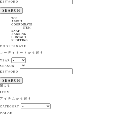
KEYWORD
SEARCH
TOP
ABOUT
COORDINATE
ITEM
SNAP
RANKING
CONTACT
SHOPPING
COORDINATE
コーディネートから探す
YEAR
SEASON
KEYWORD
SEARCH
閉じる
ITEM
アイテムから探す
CATEGORY
COLOR