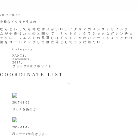
2017-10-17
小粋なイタリア生まれ
なんといっても粋な作りがいい。イタリアのメンズデザインチー
ムが手掛けたものと聞いて、ナットク。クラシックなグレンチェ
ックに、ウエストの見返しはドット。かわいいー！ちょっとだけ
裾をロールアップして腰に落としてラフに着たい。
Category
PANTS,
Novembre,
2017,
ブラック×オフホワイト
COORDINATE LIST
2017-11-22
リッチをあそぶ...
2017-11-12
秋コーデver.冬はじま...