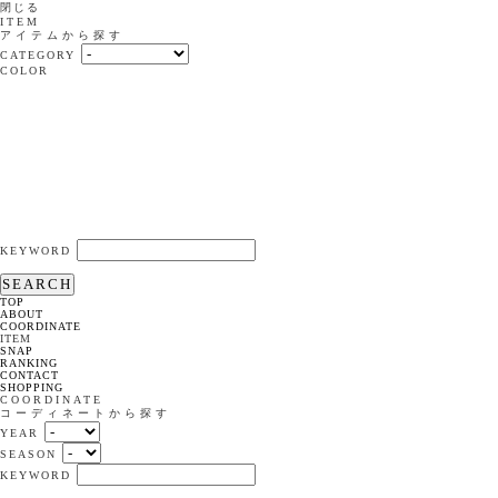
閉じる
ITEM
アイテムから探す
CATEGORY
COLOR
KEYWORD
SEARCH
TOP
ABOUT
COORDINATE
ITEM
SNAP
RANKING
CONTACT
SHOPPING
COORDINATE
コーディネートから探す
YEAR
SEASON
KEYWORD