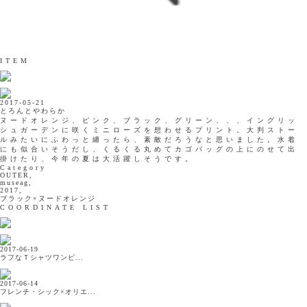
ITEM
2017-05-21
とろんとやわらか
ヌードオレンジ、ピンク、ブラック、グリーン、、、イングリッ
シュガーデンに咲くミニローズを想わせるプリント。大判ストー
ルみたいにふわっと纏ったら、素敵だろうなと思いました。水着
にも似合いそうだし、くるくる丸めてカゴバッグの上にのせて出
掛けたり、今年の夏は大活躍しそうです。
Category
OUTER,
museag,
2017,
ブラック×ヌードオレンジ
COORDINATE LIST
2017-06-19
ラフなＴシャツワンピ...
2017-06-14
フレンチ・シック×オリエ...