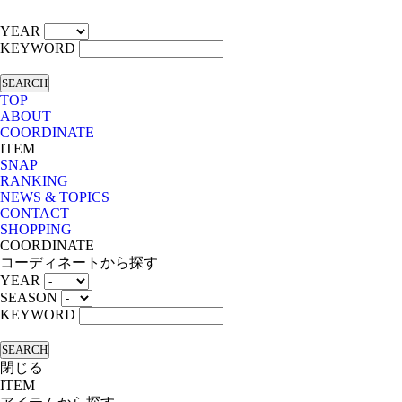
YEAR
KEYWORD
SEARCH
TOP
ABOUT
COORDINATE
ITEM
SNAP
RANKING
NEWS & TOPICS
CONTACT
SHOPPING
COORDINATE
コーディネートから探す
YEAR
SEASON
KEYWORD
SEARCH
閉じる
ITEM