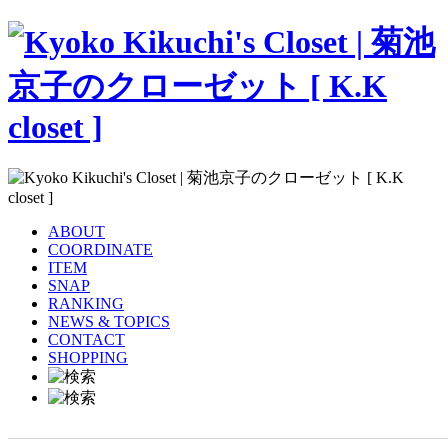
ABOUT
COORDINATE
ITEM
SNAP
RANKING
NEWS & TOPICS
CONTACT
SHOPPING