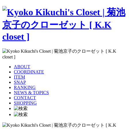
ABOUT
COORDINATE
ITEM
SNAP
RANKING
NEWS & TOPICS
CONTACT
SHOPPING