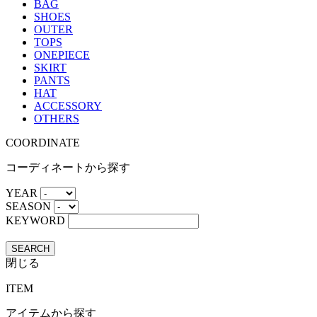
BAG
SHOES
OUTER
TOPS
ONEPIECE
SKIRT
PANTS
HAT
ACCESSORY
OTHERS
COORDINATE
コーディネートから探す
YEAR
SEASON
KEYWORD
SEARCH
閉じる
ITEM
アイテムから探す