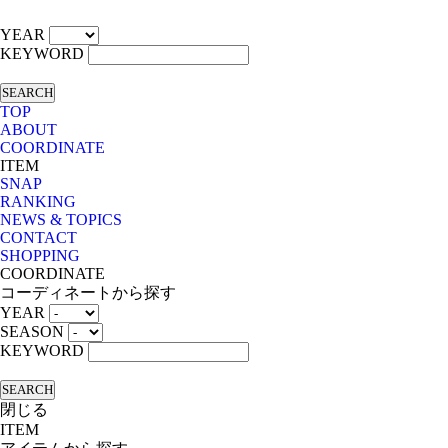
YEAR
KEYWORD
SEARCH
TOP
ABOUT
COORDINATE
ITEM
SNAP
RANKING
NEWS & TOPICS
CONTACT
SHOPPING
COORDINATE
コーディネートから探す
YEAR
SEASON
KEYWORD
SEARCH
閉じる
ITEM