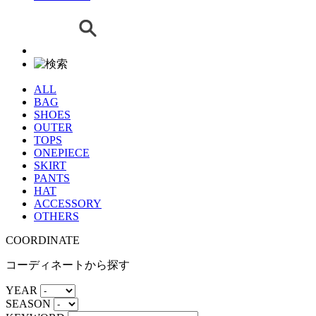
ALL
BAG
SHOES
OUTER
TOPS
ONEPIECE
SKIRT
PANTS
HAT
ACCESSORY
OTHERS
COORDINATE
コーディネートから探す
YEAR
SEASON