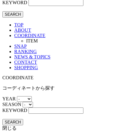
KEYWORD
SEARCH
TOP
ABOUT
COORDINATE
ITEM
SNAP
RANKING
NEWS & TOPICS
CONTACT
SHOPPING
COORDINATE
コーディネートから探す
YEAR
SEASON
KEYWORD
SEARCH
閉じる