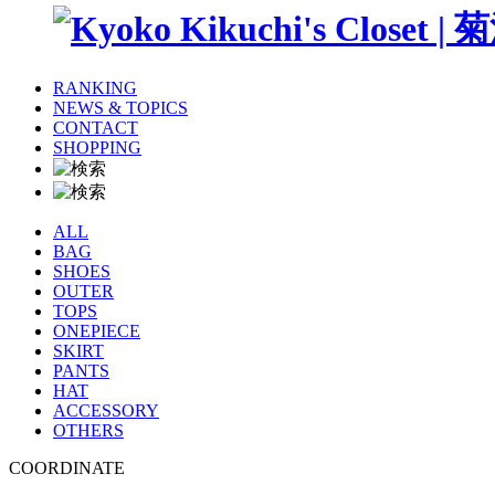
RANKING
NEWS & TOPICS
CONTACT
SHOPPING
ALL
BAG
SHOES
OUTER
TOPS
ONEPIECE
SKIRT
PANTS
HAT
ACCESSORY
OTHERS
COORDINATE