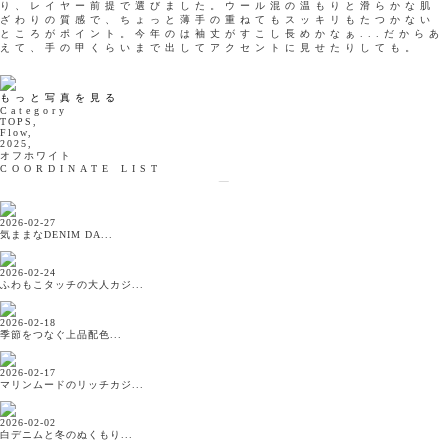
り、レイヤー前提で選びました。ウール混の温もりと滑らかな肌
ざわりの質感で、ちょっと薄手の重ねてもスッキリもたつかない
ところがポイント。今年のは袖丈がすこし長めかなぁ...だからあ
えて、手の甲くらいまで出してアクセントに見せたりしても。
もっと写真を見る
Category
TOPS,
Flow,
2025,
オフホワイト
COORDINATE LIST
2026-02-27
気ままなDENIM DA...
2026-02-24
ふわもこタッチの大人カジ...
2026-02-18
季節をつなぐ上品配色...
2026-02-17
マリンムードのリッチカジ...
2026-02-02
白デニムと冬のぬくもり...