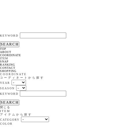
KEYWORD
SEARCH
TOP
ABOUT
COORDINATE
ITEM
SNAP
RANKING
CONTACT
SHOPPING
COORDINATE
コーディネートから探す
YEAR
SEASON
KEYWORD
SEARCH
閉じる
ITEM
アイテムから探す
CATEGORY
COLOR