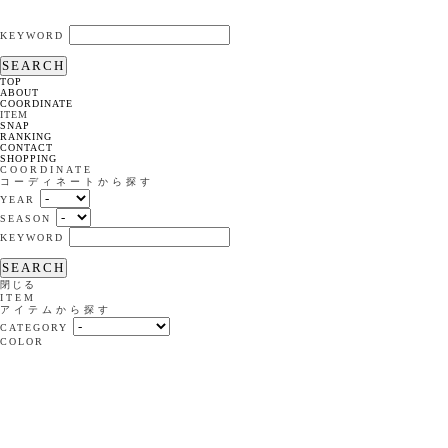
KEYWORD
SEARCH
TOP
ABOUT
COORDINATE
ITEM
SNAP
RANKING
CONTACT
SHOPPING
COORDINATE
コーディネートから探す
YEAR
SEASON
KEYWORD
SEARCH
閉じる
ITEM
アイテムから探す
CATEGORY
COLOR