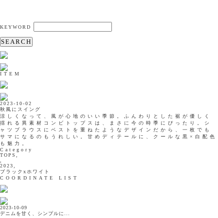
KEYWORD
SEARCH
ITEM
2023-10-02
秋風にスイング
涼しくなって、風が心地のいい季節。ふんわりとした裾が優しく
揺れる異素材コンビトップスは、まさに今の時季にぴったり。シ
ャツブラウスにベストを重ねたようなデザインだから、一枚でも
サマになるのもうれしい。甘めディテールに、クールな黒×白配色
も魅力。
Category
TOPS,
,
2023,
ブラックxホワイト
COORDINATE LIST
2023-10-09
デニムを甘く、シンプルに...