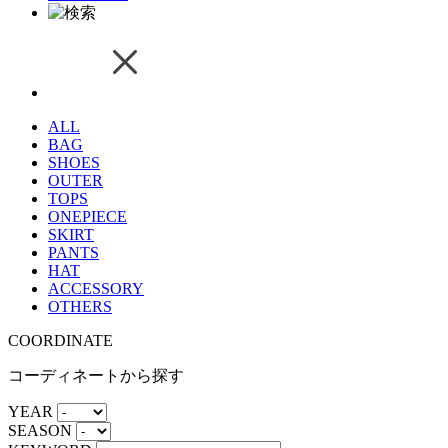
ALL
BAG
SHOES
OUTER
TOPS
ONEPIECE
SKIRT
PANTS
HAT
ACCESSORY
OTHERS
COORDINATE
コーディネートから探す
YEAR
SEASON