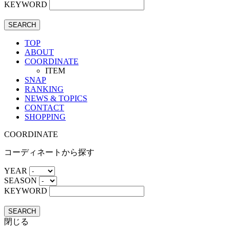
KEYWORD
SEARCH
TOP
ABOUT
COORDINATE
ITEM
SNAP
RANKING
NEWS & TOPICS
CONTACT
SHOPPING
COORDINATE
コーディネートから探す
YEAR
SEASON
KEYWORD
SEARCH
閉じる