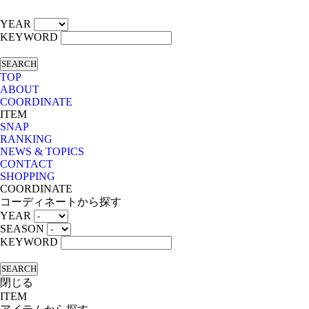
YEAR
KEYWORD
SEARCH
TOP
ABOUT
COORDINATE
ITEM
SNAP
RANKING
NEWS & TOPICS
CONTACT
SHOPPING
COORDINATE
コーディネートから探す
YEAR
SEASON
KEYWORD
SEARCH
閉じる
ITEM