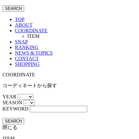
SEARCH
TOP
ABOUT
COORDINATE
ITEM
SNAP
RANKING
NEWS & TOPICS
CONTACT
SHOPPING
COORDINATE
コーディネートから探す
YEAR
SEASON
KEYWORD
SEARCH
閉じる
ITEM