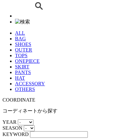
ALL
BAG
SHOES
OUTER
TOPS
ONEPIECE
SKIRT
PANTS
HAT
ACCESSORY
OTHERS
COORDINATE
コーディネートから探す
YEAR
SEASON
KEYWORD