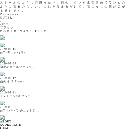
ストールのように羽織ったり、前のボタンを全部留めてワンピの
ように着るのもいい。これを加えるだけで、着こなしの幅が広が
る感じです。
Category
OUTER,
,
2019,
ブラック
COORDINATE LIST
2020-06-16
白T×デニム+ジレ...
2020-05-29
初夏のオールブラック...
2019-06-12
雨の日 @ French...
2019-05-31
モノトーン×夏ブルー...
2019-05-21
白T×レギバン@ニットジ...
ABOUT
COORDINATE
ITEM