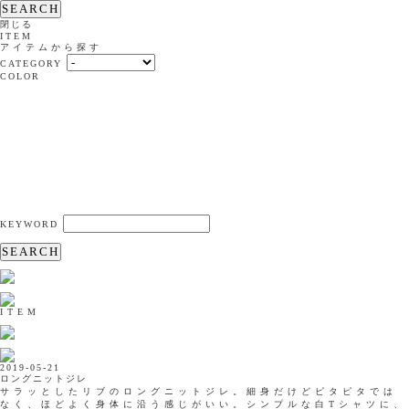
SEARCH
閉じる
ITEM
アイテムから探す
CATEGORY
COLOR
KEYWORD
SEARCH
ITEM
2019-05-21
ロングニットジレ
サラッとしたリブのロングニットジレ。細身だけどピタピタでは
なく、ほどよく身体に沿う感じがいい。シンプルな白Tシャツに、