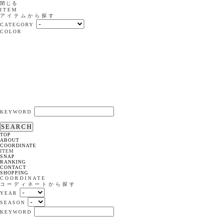
閉じる
ITEM
アイテムから探す
CATEGORY
COLOR
KEYWORD
SEARCH
TOP
ABOUT
COORDINATE
ITEM
SNAP
RANKING
CONTACT
SHOPPING
COORDINATE
コーディネートから探す
YEAR
SEASON
KEYWORD