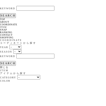
KEYWORD
SEARCH
TOP
ABOUT
COORDINATE
ITEM
SNAP
RANKING
CONTACT
SHOPPING
COORDINATE
コーディネートから探す
YEAR
SEASON
KEYWORD
SEARCH
閉じる
ITEM
アイテムから探す
CATEGORY
COLOR