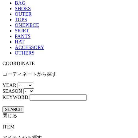
BAG
SHOES
OUTER
TOPS
ONEPIECE
SKIRT
PANTS
HAT
ACCESSORY
OTHERS
COORDINATE
コーディネートから探す
YEAR
SEASON
KEYWORD
SEARCH
閉じる
ITEM
アイテムから探す