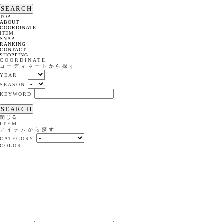
SEARCH
TOP
ABOUT
COORDINATE
ITEM
SNAP
RANKING
CONTACT
SHOPPING
COORDINATE
コーディネートから探す
YEAR
SEASON
KEYWORD
SEARCH
閉じる
ITEM
アイテムから探す
CATEGORY
COLOR