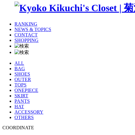
RANKING
NEWS & TOPICS
CONTACT
SHOPPING
ALL
BAG
SHOES
OUTER
TOPS
ONEPIECE
SKIRT
PANTS
HAT
ACCESSORY
OTHERS
COORDINATE